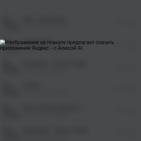
оформления подписки.
После просмотра Вы сможете скачать 3 файла
без дополнительной рекламы!
ДПС - Бокал вина
просмотра рекламы
03:01
оформления подписки.
МУЗЫКА В МАШИНУ
После просмотра Вы сможете скачать 3 файла
без дополнительной рекламы!
ГАРМОШКА
просмотра рекламы
02:26
оформления подписки.
МУЗЫКА В МАШИНУ
После просмотра Вы сможете скачать 3 файла
без дополнительной рекламы!
Godzedzio - Summer Night
просмотра рекламы
02:58
оформления подписки.
МУЗЫКА В МАШИНУ
После просмотра Вы сможете скачать 3 файла
без дополнительной рекламы!
ОСЕНЬ
просмотра рекламы
02:29
оформления подписки.
МУЗЫКА В МАШИНУ
После просмотра Вы сможете скачать 3 файла
без дополнительной рекламы!
Фонк Чтобы Разрывало Колонки
02:11
МУЗЫКА В МАШИНУ
Clewelevel - Closer Tonight
03:05
МУЗЫКА В МАШИНУ