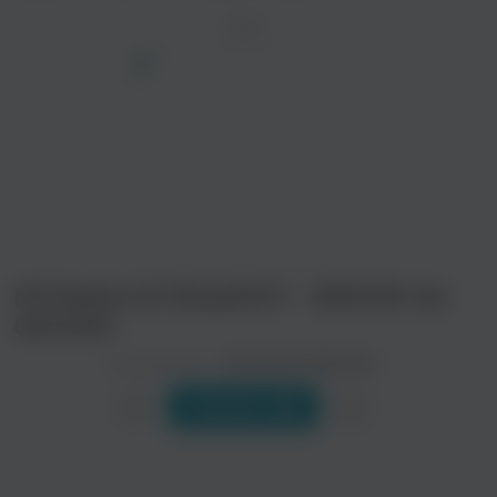
ТРЕК
просмотра рекламы
оформления подписки.
После просмотра Вы сможете скачать 3 файла
МУЗЫКА В МАШИНУ - ВРЕМЯ ЗА
без дополнительной рекламы!
ОКНОМ
Исполнитель:
МУЗЫКА В МАШИНУ
Слушать