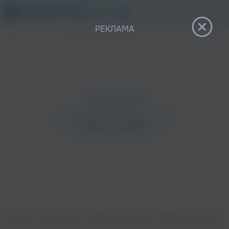
12+
РЕКЛАМА
Главная
›
Исполнители
›
МУЗЫКА В МАШИНУ
›
ВРЕМЯ ЗА ОКНОМ