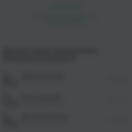
просмотра рекламы
оформления подписки.
После просмотра Вы сможете скачать 3 файла
Другие треки исполнителя
без дополнительной рекламы!
просмотра рекламы
МУЗЫКА В МАШИНУ
оформления подписки.
После просмотра Вы сможете скачать 3 файла
без дополнительной рекламы!
ВРЕМЯ ЗА ОКНОМ
просмотра рекламы
02:42
оформления подписки.
МУЗЫКА В МАШИНУ
После просмотра Вы сможете скачать 3 файла
без дополнительной рекламы!
Фонк по дорогам
просмотра рекламы
01:56
оформления подписки.
МУЗЫКА В МАШИНУ
После просмотра Вы сможете скачать 3 файла
без дополнительной рекламы!
ГДЕ-ТО ТАМ (ФОНК)
просмотра рекламы
01:58
оформления подписки.
МУЗЫКА В МАШИНУ
После просмотра Вы сможете скачать 3 файла