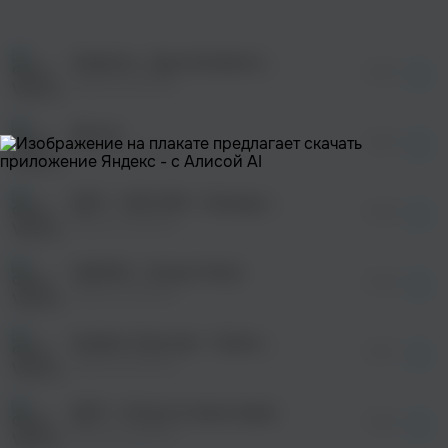
оформления подписки.
После просмотра Вы сможете скачать 3 файла
без дополнительной рекламы!
Subbota - Дым бомбим (ДПС Remix)
просмотра рекламы
02:02
оформления подписки.
Various Artists
После просмотра Вы сможете скачать 3 файла
без дополнительной рекламы!
Дочка
просмотра рекламы
04:24
оформления подписки.
Various Artists
После просмотра Вы сможете скачать 3 файла
без дополнительной рекламы!
ДПС - SOS SOS - Борода и нос
просмотра рекламы
02:45
оформления подписки.
Various Artists
После просмотра Вы сможете скачать 3 файла
без дополнительной рекламы!
SARDIO - Dream State
просмотра рекламы
02:46
оформления подписки.
Various Artists
После просмотра Вы сможете скачать 3 файла
без дополнительной рекламы!
Казбек Умитоев - Свела меня с ума
03:19
Various Artists
ДПС - Отпусти меня навек
03:26
Various Artists