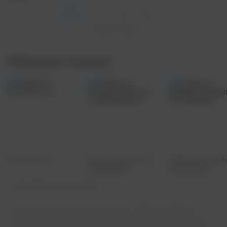
1
2
...
66
След. >
Показать еще
Сборники музыки
Русский поп
Музыка для бега и
Новинки недел
тренировок
(23-29 мая)
Правообладатель:
МИЛТЛИМ
Вы хотите слушать песню Various Artists - SARDIO - Needed Me
бесплатно онлайн или скачать ее? Теперь вы можете выбирать из
богатого каталога треков и наслаждаться ими в режиме онлайн, не