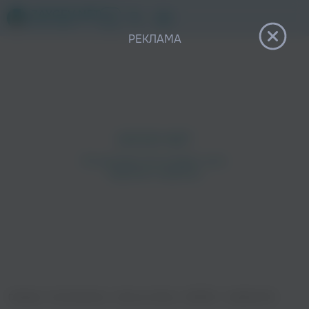
12+
РЕКЛАМА
Главная
›
Исполнители
›
Various Artists
›
SARDIO - Needed Me