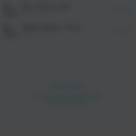
без дополнительной рекламы!
ДПС - Ойся, ты ойся
04:10
Various Artists
BrØken MemØry - Overtaking
03:09
Various Artists
просмотра рекламы
оформления подписки.
После просмотра Вы сможете скачать 3 файла
без дополнительной рекламы!
просмотра рекламы