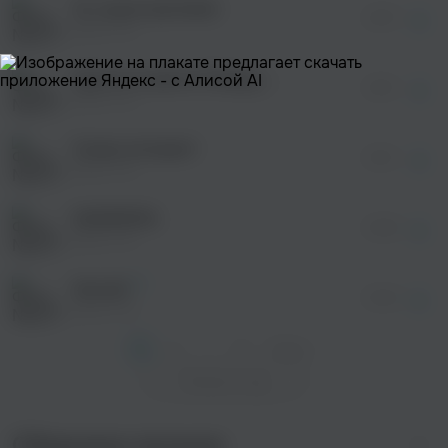
Ты такая красивая
просмотра рекламы
02:57
оформления подписки.
NILETTO
После просмотра Вы сможете скачать 3 файла
без дополнительной рекламы!
Куртка на двоих (Happy Deny Remix)
просмотра рекламы
03:51
оформления подписки.
NILETTO
После просмотра Вы сможете скачать 3 файла
без дополнительной рекламы!
Снова холодает
просмотра рекламы
03:12
оформления подписки.
NILETTO
После просмотра Вы сможете скачать 3 файла
без дополнительной рекламы!
КАРАМЕЛЬ
02:58
NILETTO
Хентай
03:44
NILETTO
1
2
...
9
След. >
Показать еще
Сборники музыки