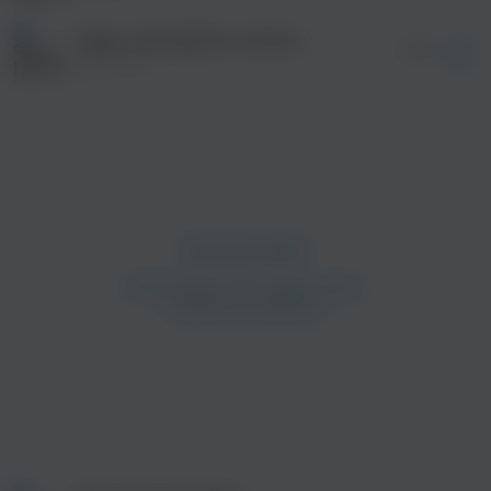
Будь, пожалуйста, послабее (Проект «Голос поэта»)
02:50
NILETTO
просмотра рекламы
оформления подписки.
После просмотра Вы сможете скачать 3 файла
без дополнительной рекламы!
просмотра рекламы
оформления подписки.
После просмотра Вы сможете скачать 3 файла
без дополнительной рекламы!