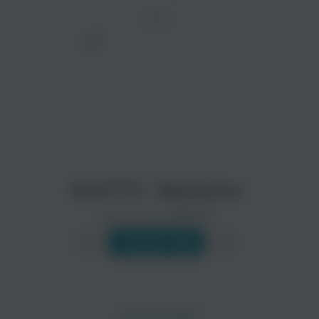
ТРЕК
просмотра рекламы
оформления подписки.
После просмотра Вы сможете скачать 3 файла
без дополнительной рекламы!
NILETTO - Вернемся
Исполнитель:
NILETTO
Слушать