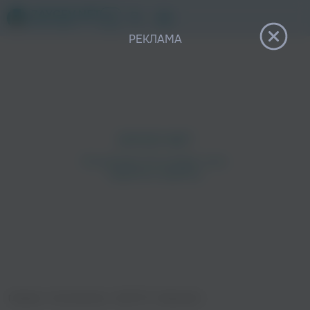
12+
РЕКЛАМА
Главная
›
Исполнители
›
NILETTO
›
Вернемся