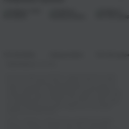
ТОП 100 ИЮЛЬ
Любимка Niletto
ТОП-100 январ
Правообладатель:
Zion Music
Вы хотите слушать песню NILETTO - Вернемся бесплатно онлайн
или скачать ее? Теперь вы можете выбирать из богатого каталога
треков и наслаждаться ими в режиме онлайн, не тратя деньги на
покупку альбомов или скачивание файлов. Откройте для себя новых
исполнителей и жанры, создавайте свои плейлисты и делитесь ими
со своими друзьями - все это доступно бесплатно и в пару кликов!
Получите полный заряд эмоций от каждой ноты и слова вашей
любимой песни прямо сейчас!
NILETTO - Вернемся - известный трек, который быстро привлек
внимание слушателей и уверенно занял место в музыкальных