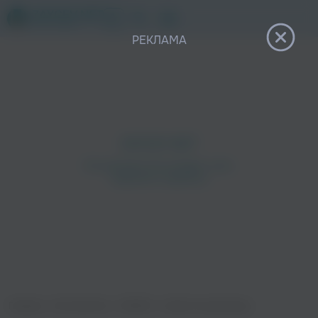
12+
РЕКЛАМА
Главная
›
Исполнители
›
YADDAY
›
Самый лучший день