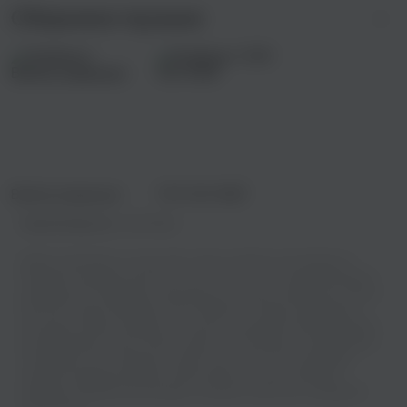
Сборники музыки
Выбор редакции
ТОП 100 МАЙ
Правообладатель:
Zion Music
Добро пожаловать на наш сайт, где вы сможете наслаждаться
музыкой в хорошем качестве! У нас есть все, что нужно для вашего
музыкального праздника: возможность слушать онлайн или скачать
бесплатно вашу любимую песню YADDAY - Самый лучший день в
несколько кликов. Забудьте о скучных и низкокачественных звуках,
мы предлагаем только самое лучшее - чистый звук и потрясающую
атмосферу! Так что друзья, готовы ли вы окунуться в мир ярких
эмоций и заводных ритмов? Приготовьтесь к нескончаемому
марафону прекрасной мелодии, который оставит вас жаждущим