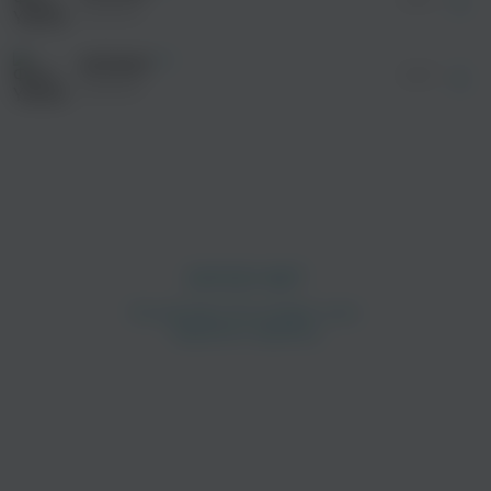
YADDAY
АРОМАТ
02:37
YADDAY
просмотра рекламы
оформления подписки.
После просмотра Вы сможете скачать 3 файла
без дополнительной рекламы!
просмотра рекламы
оформления подписки.