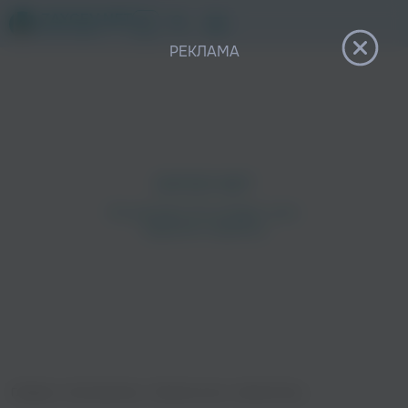
12+
РЕКЛАМА
Главная
›
Исполнители
›
Патриоточка
›
Святая Русь