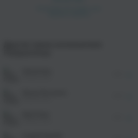
просмотра рекламы
оформления подписки.
После просмотра Вы сможете скачать 3 файла
Другие треки исполнителя
без дополнительной рекламы!
просмотра рекламы
Патриоточка
оформления подписки.
После просмотра Вы сможете скачать 3 файла
без дополнительной рекламы!
Святая Русь
просмотра рекламы
03:42
оформления подписки.
Патриоточка
После просмотра Вы сможете скачать 3 файла
без дополнительной рекламы!
Мысли Пистолеты
просмотра рекламы
02:44
оформления подписки.
Патриоточка
После просмотра Вы сможете скачать 3 файла
без дополнительной рекламы!
Жар Птица
просмотра рекламы
02:16
оформления подписки.
Патриоточка
После просмотра Вы сможете скачать 3 файла
без дополнительной рекламы!
Старый Самолёт