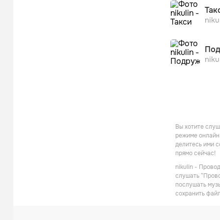
Так
niku
Под
niku
Вы хотите слуш
режиме онлайн,
делитесь ими с
прямо сейчас!
nikulin - Пров
слушать “Прово
послушать музы
сохранить файл