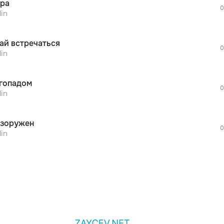
тра
дополнительной рекламы!
0
просмотра рекламы
lin
оформления подписки.
После просмотра Вы сможете скачать 3 
ай встречаться
дополнительной рекламы!
0
просмотра рекламы
lin
оформления подписки.
После просмотра Вы сможете скачать 3 
гопадом
дополнительной рекламы!
0
lin
зоружен
0
lin