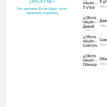
5 у
niku
Дав
niku
Сне
niku
Обе
niku