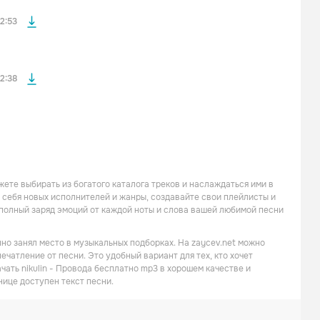
файла без
2:53
2:38
жете выбирать из богатого каталога треков и наслаждаться ими в
я себя новых исполнителей и жанры, создавайте свои плейлисты и
е полный заряд эмоций от каждой ноты и слова вашей любимой песни
нно занял место в музыкальных подборках. На zaycev.net можно
ечатление от песни. Это удобный вариант для тех, кто хочет
чать nikulin - Провода бесплатно mp3 в хорошем качестве и
нице доступен текст песни.