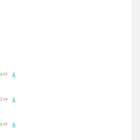
файла без
файла без
2:07
файла без
2:34
файла без
2:47