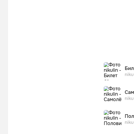
Бил
niku
Сам
niku
Пол
niku