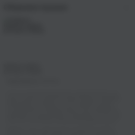
Сборники музыки
Новинки недели
(27 июня-3 июля)
Правообладатель:
DNK Music
У нас есть огромная коллекция песен в хорошем качестве, и вы
можете слушать их онлайн или скачивать бесплатно. Выбирайте
свой любимые трек Небраска - Ты же и отдыхайте под звуки
отличной музыки и не забывайте делиться этим с друзьями! Мы
гарантируем, что ваши уши будут так благодарны, что они начнут
носить вас по всей комнате как два больших радужных щенка!
Небраска - Ты же - известный трек, который быстро привлек
внимание слушателей и уверенно занял место в музыкальных