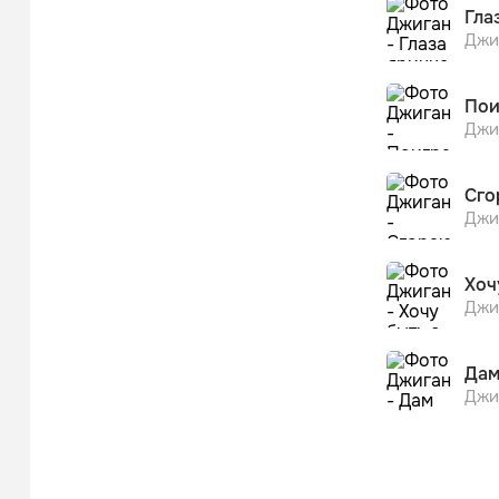
Гла
Джи
Пои
Джи
Сго
Джи
Хоч
Джи
Да
Джи