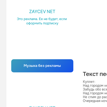
Музыка без рекламы
Текст п
Куплет:

Над городом но
Забудь обо вс
Над городом но
Не спим до расс
Очередная ночь
И не заметно м