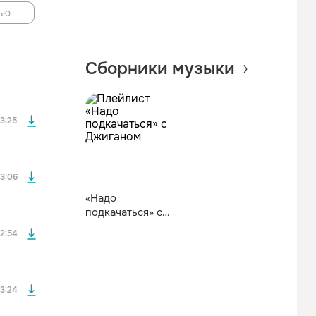
ью
файла без
Сборники музыки
файла без
3:25
файла без
3:06
«Надо
подкачаться» с
файла без
Джиганом
2:54
файла без
3:24