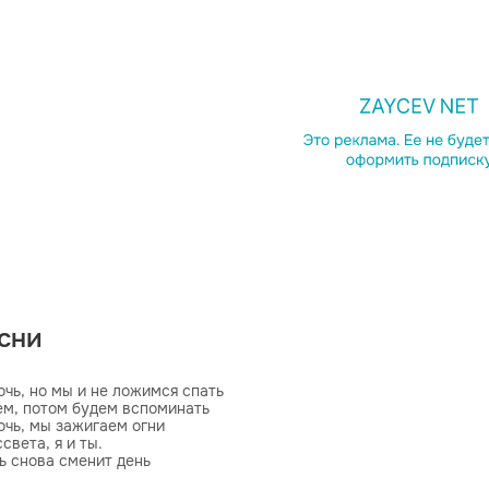
есни
чь, но мы и не ложимся спать 

ем, потом будем вспоминать 

чь, мы зажигаем огни 

вета, я и ты. 

 снова сменит день 

еньше стало в городе людей.  
