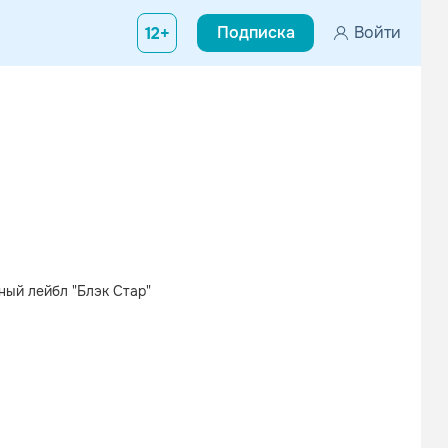
Подписка
Войти
12+
ый лейбл "Блэк Стар"
Вконтакте