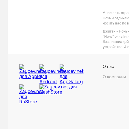
У нас есть огр
Ночь и отдыхай
носить вас по 
Джиган - Ночь 
“Ночь” онлайн,
без лишних дей
устройство. А 
О нас
О компании