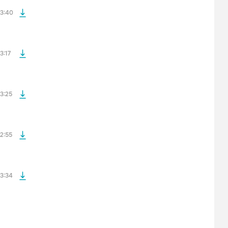
3:40
файла без
3:17
файла без
3:25
файла без
2:55
3:34