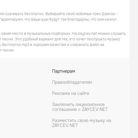
 или скачивать бесплатно. Выбирайте свой любимые трек Джиган -
гарантируем, что ваши уши будут так благодарны, что они начнут
 занял место в музыкальных подборках. На zaycev.net можно слушать
 песни. Это удобный вариант для тех, кто хочет послушать музыку
ь бесплатно mp3 в хорошем качестве и сохранить файл на
т песни.
Партнерам
Правообладателям
Реклама на сайте
Заключить лицензионное
соглашение с ZAYCEV.NET
Разместить свою музыку на
ZAYCEV.NET