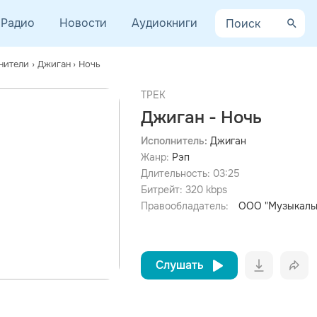
Радио
Новости
Аудиокниги
нители
›
Джиган
›
Ночь
ТРЕК
Джиган - Ночь
Исполнитель:
Джиган
Жанр:
Рэп
просмотра рекламы
оформления подписки.
Длительность:
03:25
Битрейт:
320
kbps
После просмотра Вы сможете скачать 3 файла без
дополнительной рекламы!
Правообладатель:
ООО "Музыкальн
Слушать