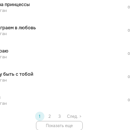
за принцессы
дополнительной рекламы!
0
просмотра рекламы
ган
оформления подписки.
После просмотра Вы сможете скачать 3 
граем в любовь
дополнительной рекламы!
0
просмотра рекламы
ган
оформления подписки.
После просмотра Вы сможете скачать 3 
раю
дополнительной рекламы!
0
просмотра рекламы
ган
оформления подписки.
После просмотра Вы сможете скачать 3 
у быть с тобой
дополнительной рекламы!
0
ган
м
0
ган
1
2
3
След. >
Показать еще