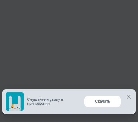
Слушайте музыку в
Скачать
приложении