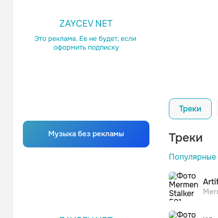
Треки
П
Музыка без рекламы
Треки
Популярные
Roc
П
Mer
Arti
Merm
AMA
П
Виру
Mer