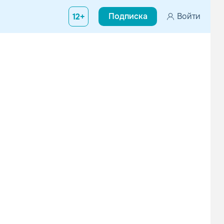
Подписка
Войти
12+
ления подписки.
ления подписки.
ления подписки.
NO4X
Баста
Техно
Рэп