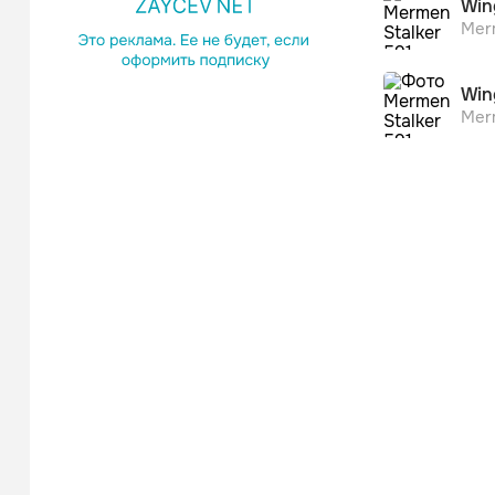
Танцевал
Win
Merm
Ala
П
Mer
Win
Merm
Pen
П
Mer
Dro
П
Mer
Электро
Pug
П
Mer
Pen
Mer