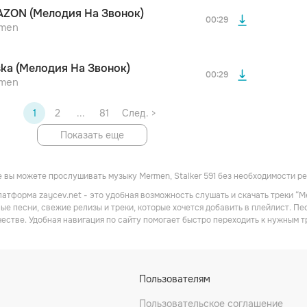
После просмотра Вы сможете скачать 3 файла без
ZON (Мелодия На Звонок)
дополнительной рекламы!
00:29
men
ska (Мелодия На Звонок)
00:29
men
1
2
...
81
След. >
Показать еще
 вы можете прослушивать музыку Mermen, Stalker 591 без необходимости р
атформа zaycev.net - это удобная возможность слушать и скачать треки “Me
ые песни, свежие релизы и треки, которые хочется добавить в плейлист. Пес
честве. Удобная навигация по сайту помогает быстро переходить к нужным
Пользователям
Пользовательское соглашение