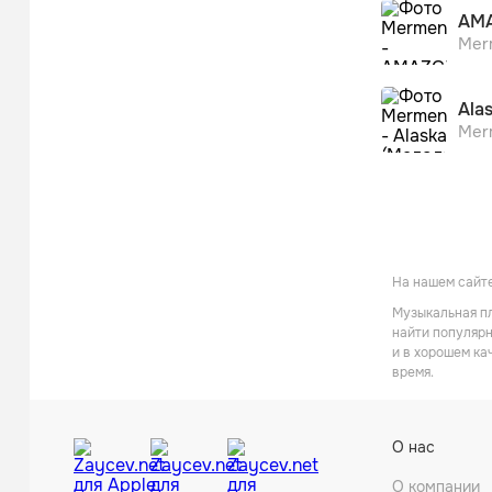
AMA
Mer
Ala
Mer
На нашем сайте
Музыкальная пл
найти популярн
и в хорошем ка
время.
О нас
О компании