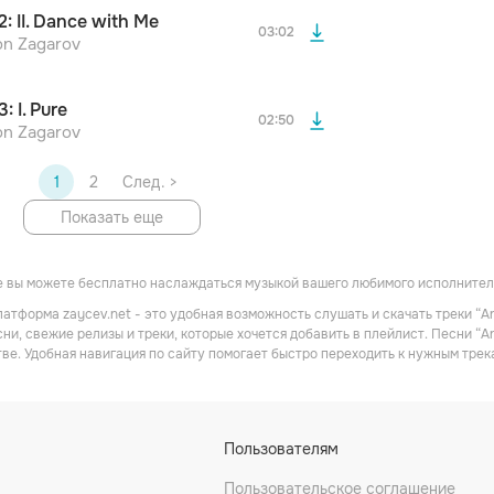
После просмотра Вы сможете скачать 3 файла без
2: II. Dance with Me
дополнительной рекламы!
03:02
on Zagarov
3: I. Pure
02:50
on Zagarov
1
2
След. >
Показать еще
 вы можете бесплатно наслаждаться музыкой вашего любимого исполнителя
атформа zaycev.net - это удобная возможность слушать и скачать треки “An
ни, свежие релизы и треки, которые хочется добавить в плейлист. Песни “A
ве. Удобная навигация по сайту помогает быстро переходить к нужным тре
Пользователям
Пользовательское соглашение