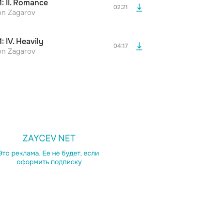
ника
Поп
Рэп
1: II. Romance
дополнительной рекламы!
02:21
on Zagarov
1: IV. Heavily
04:17
on Zagarov
ра
Йошивара
Lalok
Альтернатива
Техно
просмотра рекламы
оформления подписки.
После просмотра Вы сможете скачать 3 файла без
дополнительной рекламы!