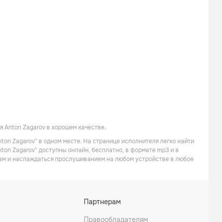
 Anton Zagarov в хорошем качестве.
ton Zagarov” в одном месте. На странице исполнителя легко найти
nton Zagarov” доступны онлайн, бесплатно, в формате mp3 и в
кам и наслаждаться прослушиванием на любом устройстве в любое
Партнерам
Правообладателям