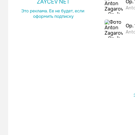
Электро
Op. 
Ant
Op. 
Ant
Варва
Поп