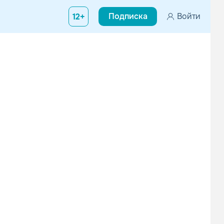
Подписка
Войти
12+
NILETTO
Ария
Русский рэп
Рок