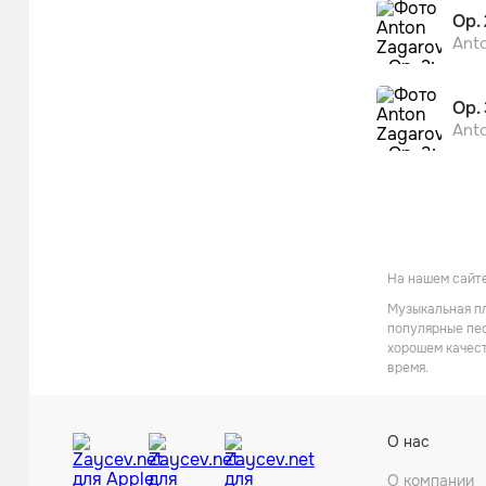
Op. 
Ant
Op. 
Ant
На нашем сайте
Музыкальная пл
популярные пес
хорошем качест
время.
О нас
О компании