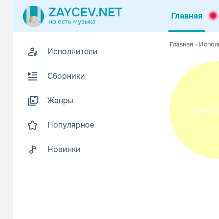
Главная
Похожие
Главная
›
Испол
Исполнители
Z
В
Сборники
Жанры
Популярное
Новинки
Various A
Поп