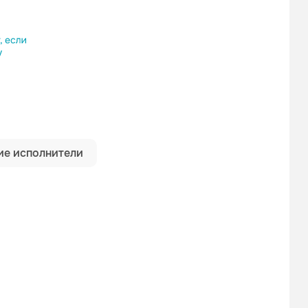
ылку
е исполнители
РИНГТОН
Sinitana