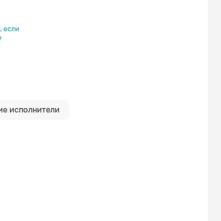
ылку
е исполнители
Subbota
Егор Крид