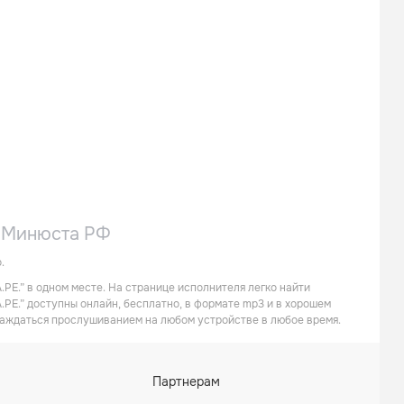
в Минюста РФ
.
.PE.” в одном месте. На странице исполнителя легко найти
A.PE.” доступны онлайн, бесплатно, в формате mp3 и в хорошем
слаждаться прослушиванием на любом устройстве в любое время.
Партнерам