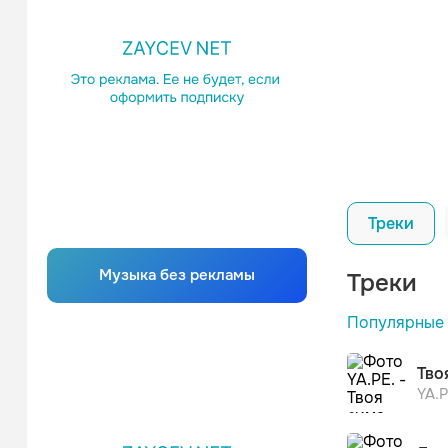
Треки
Музыка без рекламы
Треки
После п
Популярные
После п
Тво
YA.P
алёна ш
После п