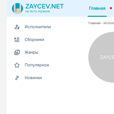
Главная
Похожие
Главная
›
Испол
Исполнители
Z
В
Сборники
Жанры
Популярное
Новинки
Various A
Поп