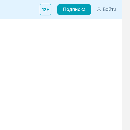
Подписка
Войти
12+
Кипелов
СЛОТ
Рок
Альтернатива