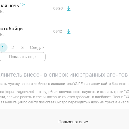
росмотра Вы сможете скачать 3 файла без
ная ночь
дополнительной рекламы!
03:20
E.
отобойцы
03:12
E.
1
2
3
След. >
Показать еще
олнитель внесен в список иностранных агенто
ать музыку вашего любимого исполнителя YA.PE. на нашем сайте бесплатно
атформа zaycev.net - это удобная возможность слушать и скачать треки “YA
ни, свежие релизы и треки, которые хочется добавить в плейлист. Песни “Y
ная навигация по сайту помогает быстро переходить к нужным трекам и на
Пользователям