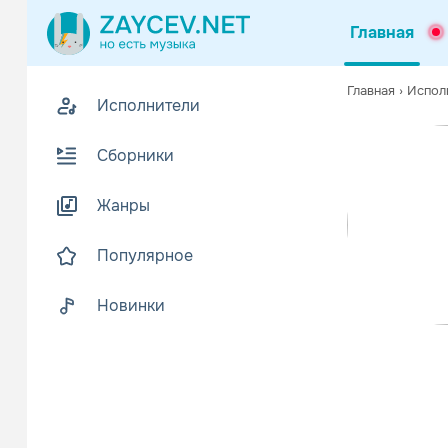
Главная
Похожие
Главная
›
Испол
Исполнители
Z
Биогр
В
Сборники
Беляев Конс
Читать еще
Жанры
Популярное
Новинки
Михаил 
Шанс