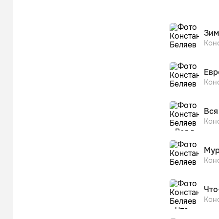
Александр 
Поп
Зим
Кон
Евр
Кон
Вся
Кон
Мур
Кон
Что
Кон