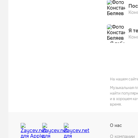
Пос
Кон
Я т
Кон
На нашем сайте
Музыкальная пл
найти популярн
и в хорошем ка
время.
О нас
О компании