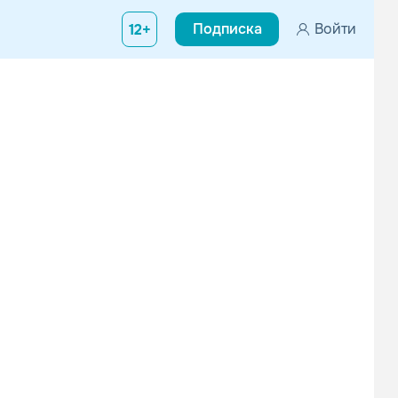
Подписка
Войти
12+
оэт и композитор, родился в поселке Большая Долина, станция Ак
Иван Кучин
Александр Дюмин
Шансон
Шансон