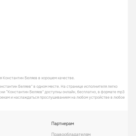
 Константин Беляев в хорошем качестве.
онстантин Беляев” в одном месте. На странице исполнителя легко
есни “Константин Беляев” доступны онлайн, бесплатно, в формате mp3
 трекам и наслаждаться прослушиванием на любом устройстве в любое
Партнерам
Правообладателям