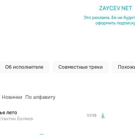
Копировать сс
Об исполнителе
Совместные треки
Похожи
просмотра рекламы
оформления подписки.
После просмотра Вы сможете скачать 3 файла без
дополнительной рекламы!
просмотра рекламы
Новинки
По алфавиту
оформления подписки.
После просмотра Вы сможете скачать 3 файла без
ье лето
дополнительной рекламы!
03:58
просмотра рекламы
стантин Беляев
оформления подписки.
офимов
Михаил Шуфутинский
Михаил Гулько
После просмотра Вы сможете скачать 3 файла без