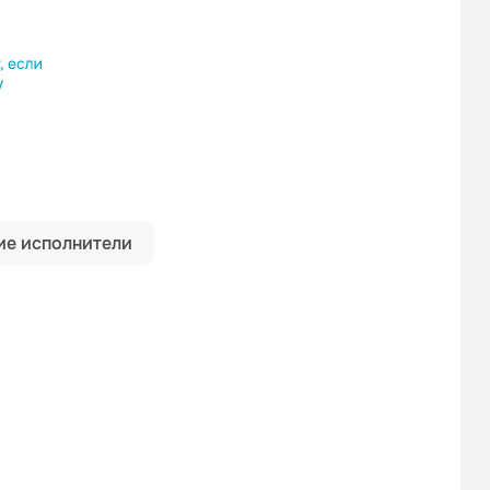
ылку
е исполнители
Александр Новиков
Геннадий Жаров