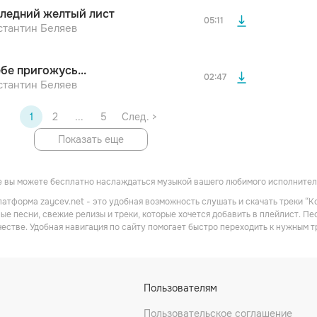
После просмотра Вы сможете скачать 3 файла без
ледний желтый лист
дополнительной рекламы!
05:11
стантин Беляев
ебе пригожусь...
02:47
стантин Беляев
1
2
...
5
След. >
Показать еще
 вы можете бесплатно наслаждаться музыкой вашего любимого исполнителя
атформа zaycev.net - это удобная возможность слушать и скачать треки “К
ые песни, свежие релизы и треки, которые хочется добавить в плейлист. П
честве. Удобная навигация по сайту помогает быстро переходить к нужным
Пользователям
Пользовательское соглашение