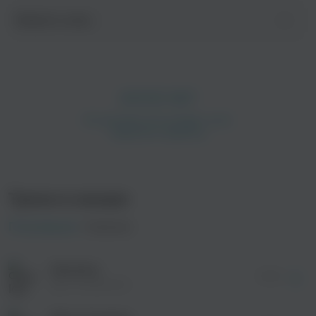
Выбрать жанр
просмотра рекламы
оформления подписки.
Треки в жанре
После просмотра Вы сможете скачать 3 файла
без дополнительной рекламы!
просмотра рекламы
Популярные
Новинки
оформления подписки.
После просмотра Вы сможете скачать 3 файла
без дополнительной рекламы!
Sonorica
просмотра рекламы
03:36
оформления подписки.
Igor Pumphonia
После просмотра Вы сможете скачать 3 файла
без дополнительной рекламы!