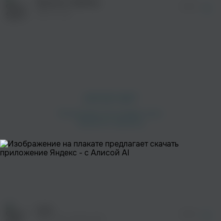
Трогать Глубину
01:49
Spirit Cap
просмотра рекламы
оформления подписки.
После просмотра Вы сможете скачать 3 файла
без дополнительной рекламы!
просмотра рекламы
оформления подписки.
После просмотра Вы сможете скачать 3 файла
без дополнительной рекламы!
Lara
просмотра рекламы
03:03
оформления подписки.
ТИК ТОК, ХИТЫ FM