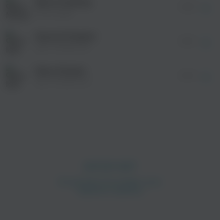
We're Freezing
просмотра рекламы
03:25
оформления подписки.
Moonnight
После просмотра Вы сможете скачать 3 файла
без дополнительной рекламы!
Second Chapter
04:41
Igor Pumphonia
Neon Dreams
04:16
Igor Pumphonia
просмотра рекламы
оформления подписки.