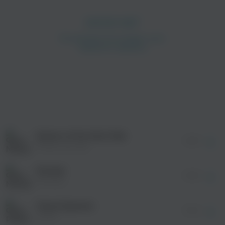
просмотра рекламы
оформления подписки.
После просмотра Вы сможете скачать 3 файла
без дополнительной рекламы!
просмотра рекламы
оформления подписки.
После просмотра Вы сможете скачать 3 файла
без дополнительной рекламы!
Illusion of the Dark Side
просмотра рекламы
03:25
оформления подписки.
Margo Springs
После просмотра Вы сможете скачать 3 файла
без дополнительной рекламы!
Murdah
просмотра рекламы
02:35
оформления подписки.
Monista
После просмотра Вы сможете скачать 3 файла
без дополнительной рекламы!
Тихая Карелия
просмотра рекламы
01:04
оформления подписки.
Рамис