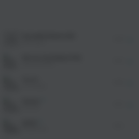
После просмотра Вы сможете скачать 3 файла
без дополнительной рекламы!
просмотра рекламы
оформления подписки.
После просмотра Вы сможете скачать 3 файла
без дополнительной рекламы!
My Habibi (Radio Edit)
просмотра рекламы
02:46
оформления подписки.
Edo Sarkis
После просмотра Вы сможете скачать 3 файла
без дополнительной рекламы!
We Can Fly (Original Mix)
просмотра рекламы
03:18
оформления подписки.
Denis Efremov
После просмотра Вы сможете скачать 3 файла
без дополнительной рекламы!
You & I
06:00
Technogen
Бензин
просмотра рекламы
01:26
оформления подписки.
VooDoo
После просмотра Вы сможете скачать 3 файла
без дополнительной рекламы!
ДННБ
просмотра рекламы
02:10
оформления подписки.
TREMETRA
После просмотра Вы сможете скачать 3 файла