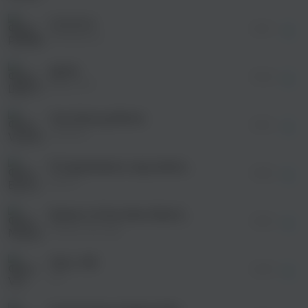
После просмотра Вы сможете скачать 3 файла
без дополнительной рекламы!
La La La
просмотра рекламы
02:41
оформления подписки.
РЕМИКСЫ
После просмотра Вы сможете скачать 3 файла
без дополнительной рекламы!
genie
просмотра рекламы
02:42
оформления подписки.
ШАСТУН
После просмотра Вы сможете скачать 3 файла
без дополнительной рекламы!
Your Bunny Wrote
просмотра рекламы
03:19
оформления подписки.
VooDoo
После просмотра Вы сможете скачать 3 файла
без дополнительной рекламы!
Я поднимаюсь над землей [ft. Алена Омаргалиева] (Krot Remix)
просмотра рекламы
05:26
оформления подписки.
Баста
После просмотра Вы сможете скачать 3 файла
без дополнительной рекламы!
Illusion of the Dark Side (Instrumental Mix)
просмотра рекламы
03:25
оформления подписки.
Margo Springs
После просмотра Вы сможете скачать 3 файла
без дополнительной рекламы!
CALL ME
02:45
Vit