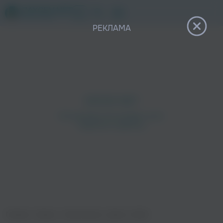
12+
РЕКЛАМА
Главная
›
Жанры
›
Электроника
›
Драм-н-бэйс