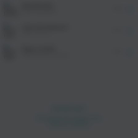
без дополнительной рекламы!
Bass Booster
просмотра рекламы
03:22
оформления подписки.
DOCTOR DRUM
После просмотра Вы сможете скачать 3 файла
без дополнительной рекламы!
Грустная Музыка 2
02:15
Hero Tik Tok
Будь со мной
03:12
Kate Melody, idenline
просмотра рекламы