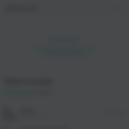
Выбрать жанр
просмотра рекламы
оформления подписки.
Треки в жанре
После просмотра Вы сможете скачать 3 файла
без дополнительной рекламы!
просмотра рекламы
Популярные
Новинки
оформления подписки.
После просмотра Вы сможете скачать 3 файла
без дополнительной рекламы!
Ghost
просмотра рекламы
03:07
оформления подписки.
Deeper Craft
После просмотра Вы сможете скачать 3 файла
без дополнительной рекламы!