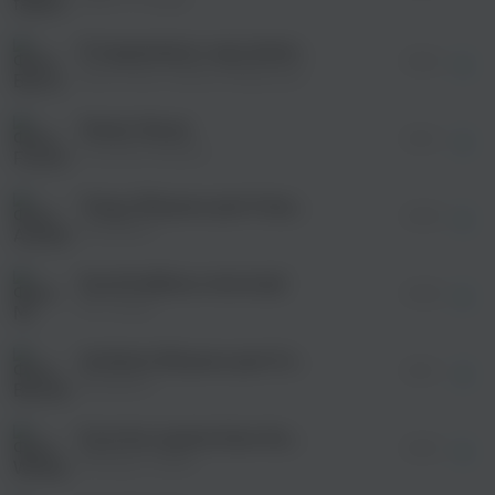
После просмотра Вы сможете скачать 3 файла
без дополнительной рекламы!
Я поднимаюсь над землей (Krot Remix)
просмотра рекламы
05:26
оформления подписки.
Баста feat. Алёна Омаргалиева
После просмотра Вы сможете скачать 3 файла
без дополнительной рекламы!
Океан Эльзы
просмотра рекламы
03:14
оформления подписки.
Function Rooms
После просмотра Вы сможете скачать 3 файла
без дополнительной рекламы!
Tokyo (Музыка для Спорта 2024)
просмотра рекламы
02:09
оформления подписки.
Animebro
После просмотра Вы сможете скачать 3 файла
без дополнительной рекламы!
Doctrine(басы монстра)
просмотра рекламы
02:08
оформления подписки.
Mr Tsuza
После просмотра Вы сможете скачать 3 файла
без дополнительной рекламы!
Antidote (Музыка для Спорта 2024)
просмотра рекламы
02:31
оформления подписки.
Biomatrix
После просмотра Вы сможете скачать 3 файла
без дополнительной рекламы!
Если бы группа Кино была сейчас
просмотра рекламы
02:52
оформления подписки.
Whisper Seats
После просмотра Вы сможете скачать 3 файла