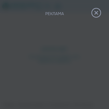
12+
РЕКЛАМА
Главная
›
Сборники музыки
›
Топ Zaycev.net
›
ТОП-100 мая