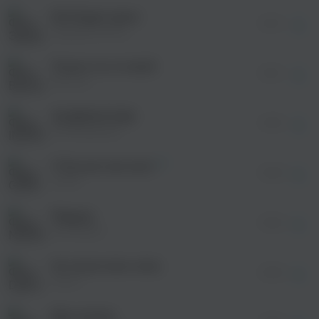
без дополнительной рекламы!
Всё будет джаз
просмотра рекламы
02:13
оформления подписки.
Эдуард Шилец
После просмотра Вы сможете скачать 3 файла
без дополнительной рекламы!
Только ты со мной
просмотра рекламы
02:13
оформления подписки.
Вахтанг
После просмотра Вы сможете скачать 3 файла
без дополнительной рекламы!
ЗА ДЕНЬГИ ДА
просмотра рекламы
01:59
оформления подписки.
INSTASAMKA
После просмотра Вы сможете скачать 3 файла
без дополнительной рекламы!
У России три пути
просмотра рекламы
02:45
оформления подписки.
GSPD
После просмотра Вы сможете скачать 3 файла
без дополнительной рекламы!
Медуза
просмотра рекламы
02:43
оформления подписки.
MATRANG
После просмотра Вы сможете скачать 3 файла
без дополнительной рекламы!
На часах ноль-ноль
просмотра рекламы
03:26
оформления подписки.
Dabro
После просмотра Вы сможете скачать 3 файла
без дополнительной рекламы!
Два океана
просмотра рекламы