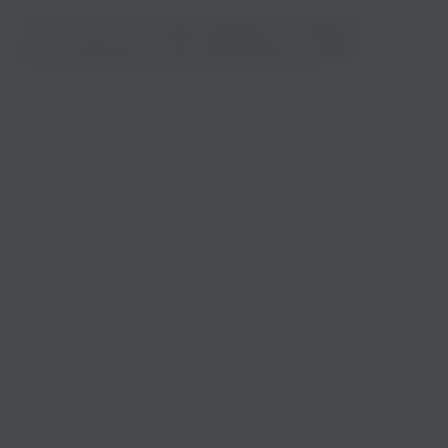
*Этот исполнитель внесен в список
иностранных агентов Минюста РФ