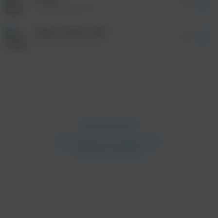
02:36
Ваня Дмитриенко
Кабы не было тебя
02:40
Клава Кока, FEDUK
просмотра рекламы
оформления подписки.
После просмотра Вы сможете скачать 3 файла
без дополнительной рекламы!