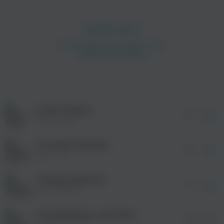
просмотра рекламы
оформления подписки.
После просмотра Вы сможете скачать 3 файла
без дополнительной рекламы!
просмотра рекламы
оформления подписки.
После просмотра Вы сможете скачать 3 файла
без дополнительной рекламы!
Слово Пацана
просмотра рекламы
05:14
оформления подписки.
Макс Корж
После просмотра Вы сможете скачать 3 файла
без дополнительной рекламы!
Ты такая красивая
просмотра рекламы
02:57
оформления подписки.
NILETTO
После просмотра Вы сможете скачать 3 файла
без дополнительной рекламы!
Сильные девочки
просмотра рекламы
02:31
оформления подписки.
ADUSHKINA
После просмотра Вы сможете скачать 3 файла
без дополнительной рекламы!
Ты выбираешь сам ( Radio Edit )
03:53