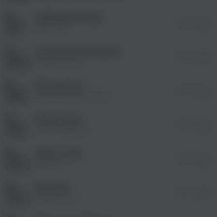
После просмотра Вы сможете скачать 3 файла
без дополнительной рекламы!
СЛЁЗЫ (DFM Mix)
просмотра рекламы
03:14
оформления подписки.
Анет Сай
После просмотра Вы сможете скачать 3 файла
без дополнительной рекламы!
Ты так мне необходим
просмотра рекламы
02:42
оформления подписки.
MONA, Баста
После просмотра Вы сможете скачать 3 файла
без дополнительной рекламы!
Выпускница
просмотра рекламы
02:48
оформления подписки.
GSPD, DEAD BLONDE
После просмотра Вы сможете скачать 3 файла
без дополнительной рекламы!
Ромео горит
просмотра рекламы
03:49
оформления подписки.
СЛОТ, Stigmata
После просмотра Вы сможете скачать 3 файла
без дополнительной рекламы!
Сойти с ума
04:10
REFLEX
Босиком
просмотра рекламы
03:15
оформления подписки.
Нурминский
После просмотра Вы сможете скачать 3 файла
без дополнительной рекламы!