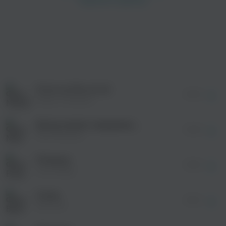
просмотра рекламы
оформления подписки.
После просмотра Вы сможете скачать 3 файла
без дополнительной рекламы!
просмотра рекламы
оформления подписки.
После просмотра Вы сможете скачать 3 файла
без дополнительной рекламы!
Я это ты (Ты это я)
просмотра рекламы
04:02
оформления подписки.
Мурат Насыров
После просмотра Вы сможете скачать 3 файла
без дополнительной рекламы!
Ветер меняет направление
просмотра рекламы
02:46
оформления подписки.
Моя Мишель
После просмотра Вы сможете скачать 3 файла
без дополнительной рекламы!
Потрачу
просмотра рекламы
03:04
оформления подписки.
Егор Крид
После просмотра Вы сможете скачать 3 файла
без дополнительной рекламы!
Стиль
просмотра рекламы
02:52
оформления подписки.
Витя АК
После просмотра Вы сможете скачать 3 файла
без дополнительной рекламы!