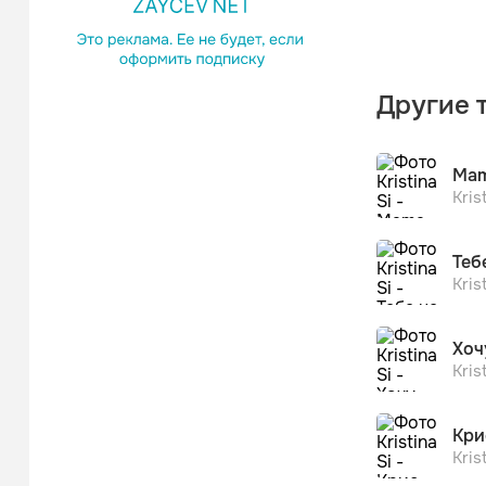
Мама любит KT
Мама отдыхает,
Приглашать в к
Другие т
Хочешь узнать
Мамасита! Сен
Mam
Kris
Один взгляд — 
Лучше не риск
Теб
Иди к своей по
Kris
[Припев]

Хоч
На меня устави
Kris
Челюсть — книз
Меня манит, ру
Кри
Kris
Я — проблема, 