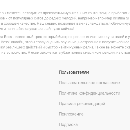
Да, м-м

 вы можете насладиться прекрасным музыкальным контентом,не прибегая к
ов - от популярных хитов до редких мелодий, например например Kristina S
в хорошем качестве. Наш сервис позволяет вам наслаждаться любимой музы
мя и начинайте слушать онлайн уже сейчас!
Да, м-м

Mama Boss - известный трек, который быстро привлек внимание слушателей и
Boss” онлайн, чтобы сразу оценить звучание, настроение и получить общее 
Да, м-м

ку без лишних действий и быстро найти нужный релиз. Также вы можете скач
 на устройство. А если захочется глубже понять смысл композиции, на стра
Пользователям
Пользовательское соглашение
Политика конфиденциальности
Правила рекомендаций
Приложение
Подписка