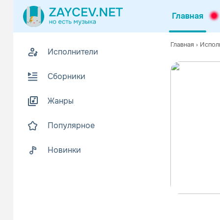
Главная
Главная
›
Испол
Исполнители
Сборники
Жанры
Популярное
Новинки