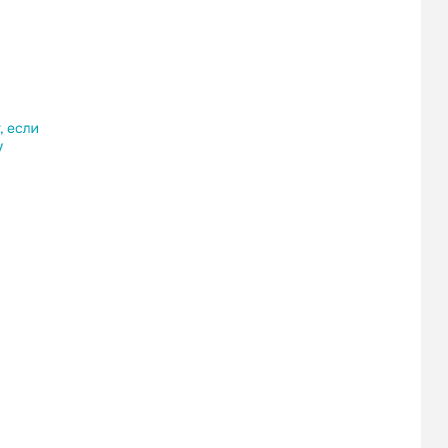
Одноклассники
Telegram
Копировать ссылку