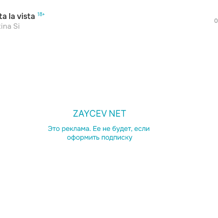
о я не одна

a la vista
угами окружена

0
tina Si
 бываю холодна

бе такая не нужна

Да, м-м

Да, м-м

оя подруга знать должна

бе такая не нужна

Да, м-м

Да, м-м

 этом знает вся страна

просмотра рекламы
оформления подписки.
бе такая не нужна

т 

После просмотра Вы сможете скачать 3 
дополнительной рекламы!
просмотра рекламы
оформления подписки.
аза…

После просмотра Вы сможете скачать 3 