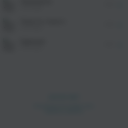
Папина дочка
просмотра рекламы
Люблю и ненавижу, я люблю и ненавижу
02:40
оформления подписки.
С тобой я никого не слышу, никого не вижу
Егор Крид
Наша любовь всё выше, поцелуи ниже
После просмотра Вы сможете скачать 3 файла
Но ты — самый крепкий мой алкоголь
без дополнительной рекламы!
Только ты, только я
Выпиваю, запиваю тобой, и мы выезжаем домой
03:38
Егор Крид
Припев:
И я потрачу на тебя свой самый лучший день
Будильник
И я потрачу на тебя свою лучшую ночь
03:23
Егор Крид
Потрачу всё, потрачу всё, чтобы тебя раздеть
Сегодня я хочу напиться за твою любовь
И я потрачу на тебя свой самый лучший день
И я потрачу на тебя свою лучшую ночь
Потрачу всё, потрачу всё, чтобы тебя раздеть
Сегодня я хочу напиться за твою любовь
И я потрачу на тебя свой самый лучший день
И я потрачу на тебя свою лучшую ночь
Потрачу всё, потрачу всё, чтобы тебя раздеть
Сегодня я хочу напиться за твою любовь
И я потрачу на тебя свой самый лучший день
И я потрачу на тебя свою лучшую ночь
Потрачу всё, потрачу всё, чтобы тебя раздеть
Сегодня я хочу напиться за твою любовь
просмотра рекламы
оформления подписки.