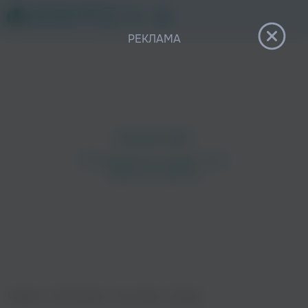
12+
РЕКЛАМА
Главная
›
Исполнители
›
Егор Крид
›
Потрачу