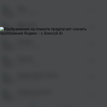
Пули
04:13
Манго-Манго
ДМБ 2000
03:03
Манго-Манго
Колобок
02:33
Манго-Манго
Спецназ
02:42
Манго-Манго
Моряки Манго-Манго
05:28
Манго-Манго
Поздняк метаться
02:47
Манго-Манго
1
2
...
13
След. >