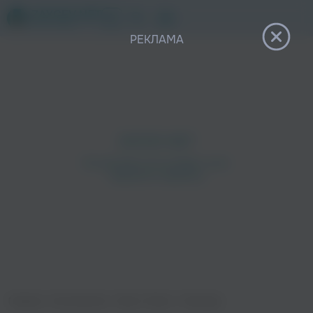
12+
РЕКЛАМА
Главная
›
Исполнители
›
Манго-Манго
›
Провода