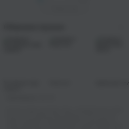
Показать еще
Сборники музыки
Мотивацию надо
Ретро хит
Здравствуй, гру
поднять
Правообладатель:
ООО "М2"
Вы хотите слушать песню Манго-Манго - Провода бесплатно онлайн
или скачать ее? Теперь вы можете выбирать из богатого каталога
треков и наслаждаться ими в режиме онлайн, не тратя деньги на
покупку альбомов или скачивание файлов. Откройте для себя новых