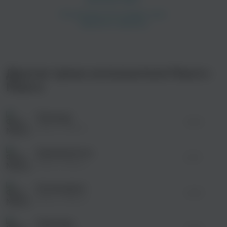
Другие треки исполнителя Манго-
Манго
Провода
03:54
Манго-Манго
Аквалангисты
02:51
Манго-Манго
Космонавты
02:38
Манго-Манго
Навсегда