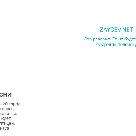
есни
ний город

дорог,

 снится,

ждет.

птицей,

ится 

 что просто повезет
