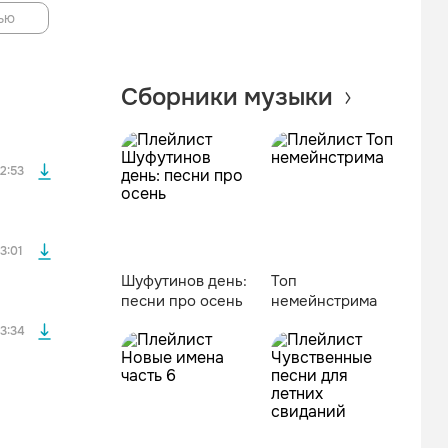
ью
файла без
Сборники музыки
файла без
2:53
файла без
3:01
Шуфутинoв дeнь:
Топ
песни про осень
немейнстрима
3:34