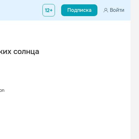
Подписка
Войти
12+
ьких солнца
on
Вконтакте