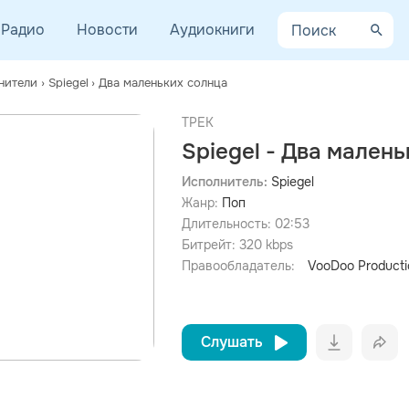
Радио
Новости
Аудиокниги
нители
›
Spiegel
›
Два маленьких солнца
ТРЕК
Spiegel - Два мален
Исполнитель:
Spiegel
Жанр:
Поп
просмотра рекламы
оформления подписки.
Длительность:
02:53
Битрейт:
320
kbps
После просмотра Вы сможете скачать 3 файла без
дополнительной рекламы!
Правообладатель:
VooDoo Producti
Слушать