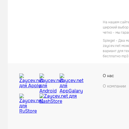
На нашем сайте
широкий выбор 
четко - мы гар
Spiegel - Два 
zaycev.net мож
вариант для те
бесплатно mp3 
О нас
О компании