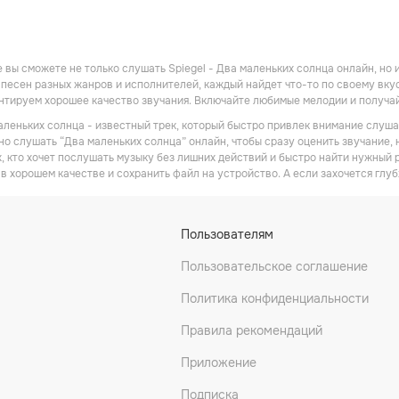
 вы сможете не только слушать Spiegel - Два маленьких солнца онлайн, но 
песен разных жанров и исполнителей, каждый найдет что-то по своему вкусу
антируем хорошее качество звучания. Включайте любимые мелодии и получа
маленьких солнца - известный трек, который быстро привлек внимание слуш
но слушать “Два маленьких солнца” онлайн, чтобы сразу оценить звучание,
х, кто хочет послушать музыку без лишних действий и быстро найти нужный 
в хорошем качестве и сохранить файл на устройство. А если захочется глуб
Пользователям
Пользовательское соглашение
Политика конфиденциальности
Правила рекомендаций
Приложение
Подписка