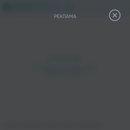
12+
РЕКЛАМА
Главная
›
Исполнители
›
Віктор Павлік
›
Снігова завіса