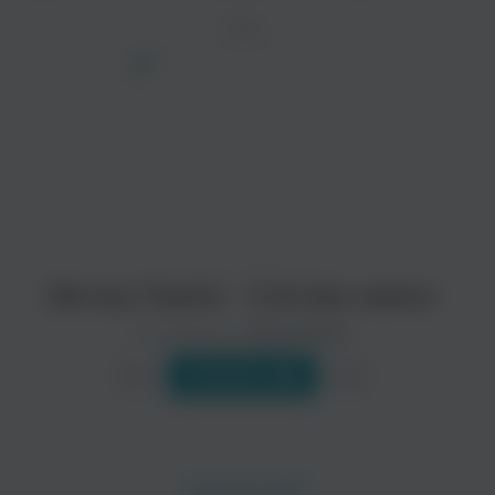
ТРЕК
просмотра рекламы
оформления подписки.
После просмотра Вы сможете скачать 3 файла
без дополнительной рекламы!
Віктор Павлік - Снігова завіса
Исполнитель:
Віктор Павлік
Слушать