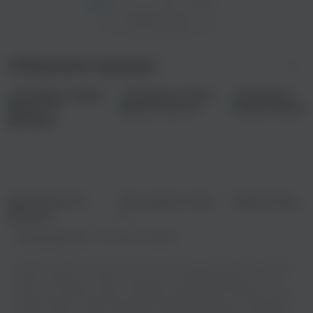
Показать еще
Сборники музыки
Дима Билан VS
Рэп в дорогу часть
Новые имена
Дельфин
3
Правообладатель:
ООО "Веста Мьюзик"
Теперь вы можете слушать классную песню Віктор Павлік - Снігова
завіса онлайн, абсолютно бесплатно и в превосходном качестве
звука. Мы собрали самые популярные треки разных жанров, чтобы
удовлетворить самые изысканные музыкальные вкусы. Независимо