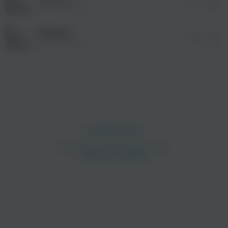
04:08
Віктор Павлік
Різдвяна
02:54
Віктор Павлік
просмотра рекламы
оформления подписки.
После просмотра Вы сможете скачать 3 файла
без дополнительной рекламы!
просмотра рекламы
оформления подписки.