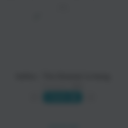
ТРЕК
просмотра рекламы
оформления подписки.
После просмотра Вы сможете скачать 3 файла
без дополнительной рекламы!
Sofico - The Shaman Is Song
Исполнитель:
Sofico
Слушать