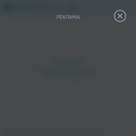
12+
РЕКЛАМА
Главная
›
Исполнители
›
Sofico
›
The Shaman Is Song