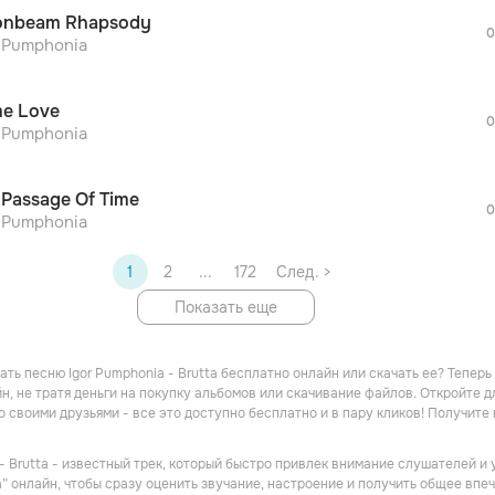
После просмотра Вы сможете скачать 3 
nbeam Rhapsody
дополнительной рекламы!
0
просмотра рекламы
r Pumphonia
оформления подписки.
После просмотра Вы сможете скачать 3 
e Love
дополнительной рекламы!
0
r Pumphonia
 Passage Of Time
0
r Pumphonia
1
2
...
172
След. >
Показать еще
ать песню Igor Pumphonia - Brutta бесплатно онлайн или скачать ее? Тепер
н, не тратя деньги на покупку альбомов или скачивание файлов. Откройте 
о своими друзьями - все это доступно бесплатно и в пару кликов! Получит
 - Brutta - известный трек, который быстро привлек внимание слушателей и
a” онлайн, чтобы сразу оценить звучание, настроение и получить общее впеч