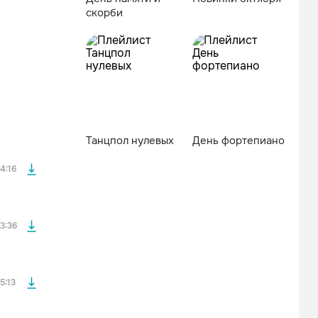
скорби
файла без
Танцпол нулевых
День фортепиано
файла без
4:16
файла без
3:36
файла без
5:13