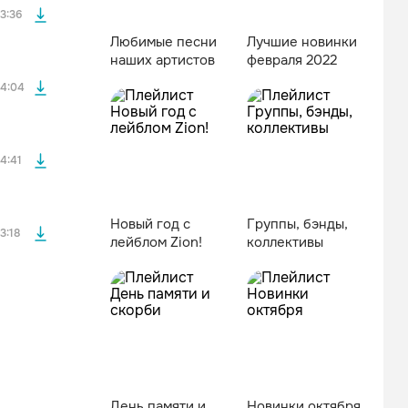
3:36
Любимые песни
Лучшие новинки
наших артистов
февраля 2022
файла без
4:04
файла без
4:41
Новый год с
Группы, бэнды,
3:18
лейблом Zion!
коллективы
День памяти и
Новинки октября