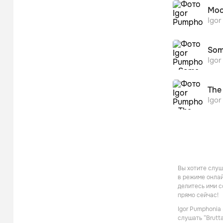
Moo
Igo
Som
Igo
The
Igo
Вы хотите слуш
в режиме онлай
делитесь ими с
прямо сейчас!
Igor Pumphonia
слушать “Brutt