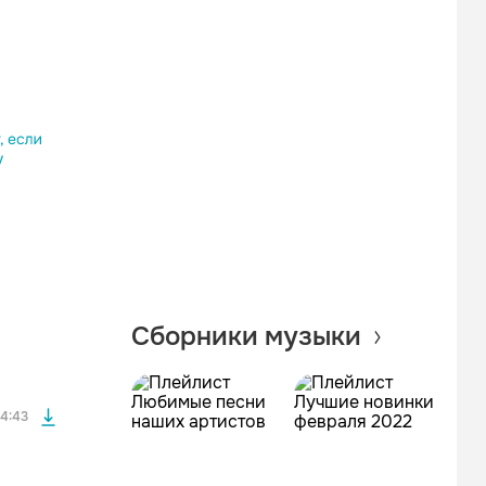
Одноклассники
Telegram
Копировать ссылку
файла без
Сборники музыки
файла без
4:43
файла без