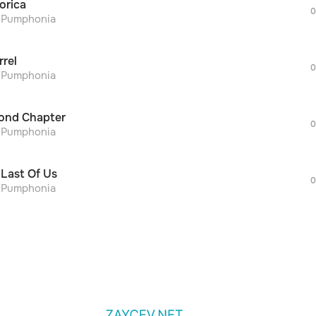
orica
дополнительной рекламы!
0
просмотра рекламы
r Pumphonia
оформления подписки.
После просмотра Вы сможете скачать 3 
rrel
дополнительной рекламы!
0
просмотра рекламы
r Pumphonia
оформления подписки.
После просмотра Вы сможете скачать 3 
ond Chapter
дополнительной рекламы!
0
r Pumphonia
 Last Of Us
0
r Pumphonia