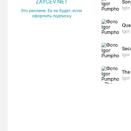
Son
Igo
Qua
Igo
Sec
Igo
The
Igo