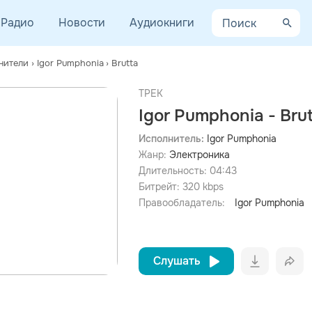
Радио
Новости
Аудиокниги
нители
›
Igor Pumphonia
›
Brutta
ТРЕК
Igor Pumphonia - Bru
Исполнитель:
Igor Pumphonia
Жанр:
Электроника
просмотра рекламы
оформления подписки.
Длительность:
04:43
Битрейт:
320
kbps
После просмотра Вы сможете скачать 3 файла без
дополнительной рекламы!
Правообладатель:
Igor Pumphonia
Слушать