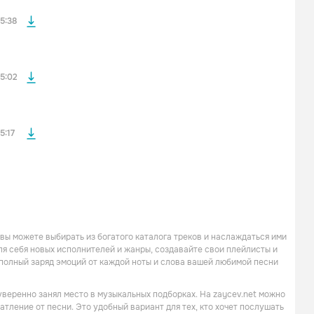
файла без
5:38
файла без
5:02
5:17
ь вы можете выбирать из богатого каталога треков и наслаждаться ими
для себя новых исполнителей и жанры, создавайте свои плейлисты и
е полный заряд эмоций от каждой ноты и слова вашей любимой песни
 уверенно занял место в музыкальных подборках. На zaycev.net можно
атление от песни. Это удобный вариант для тех, кто хочет послушать