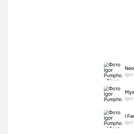
Neo
Igo
Муз
Igo
I Fe
Igo