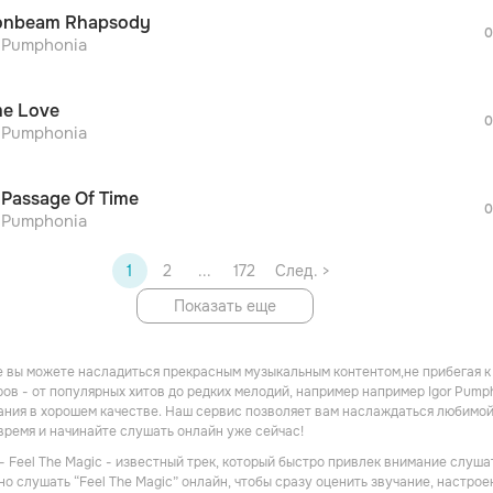
После просмотра Вы сможете скачать 3 
nbeam Rhapsody
дополнительной рекламы!
0
просмотра рекламы
r Pumphonia
оформления подписки.
После просмотра Вы сможете скачать 3 
e Love
дополнительной рекламы!
0
r Pumphonia
 Passage Of Time
0
r Pumphonia
1
2
...
172
След. >
Показать еще
 вы можете насладиться прекрасным музыкальным контентом,не прибегая к
ов - от популярных хитов до редких мелодий, например например Igor Pumph
ния в хорошем качестве. Наш сервис позволяет вам наслаждаться любимой
 время и начинайте слушать онлайн уже сейчас!
 - Feel The Magic - известный трек, который быстро привлек внимание слуш
но слушать “Feel The Magic” онлайн, чтобы сразу оценить звучание, настро