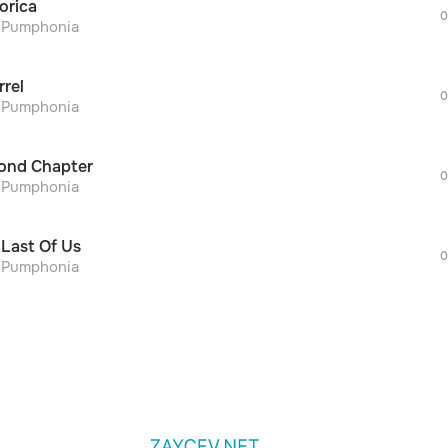
orica
дополнительной рекламы!
0
просмотра рекламы
r Pumphonia
оформления подписки.
После просмотра Вы сможете скачать 3 
rrel
дополнительной рекламы!
0
просмотра рекламы
r Pumphonia
оформления подписки.
После просмотра Вы сможете скачать 3 
ond Chapter
дополнительной рекламы!
0
r Pumphonia
 Last Of Us
0
r Pumphonia