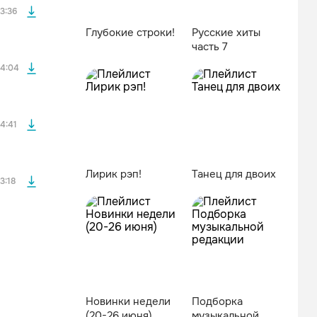
3:36
Глубокие строки!
Русские хиты
часть 7
файла без
4:04
файла без
4:41
Лирик рэп!
Танец для двоих
3:18
Новинки недели
Подборка
(20-26 июня)
музыкальной