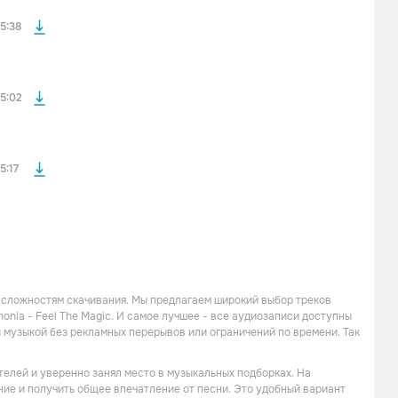
файла без
5:38
файла без
5:02
5:17
 сложностям скачивания. Мы предлагаем широкий выбор треков
onia - Feel The Magic. И самое лучшее - все аудиозаписи доступны
 музыкой без рекламных перерывов или ограничений по времени. Так
ателей и уверенно занял место в музыкальных подборках. На
ение и получить общее впечатление от песни. Это удобный вариант