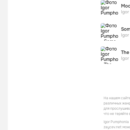
Moo
Igo
Som
Igo
The
Igo
На нашем сайте
различных жанр
для прослушива
что не теряйте
Igor Pumphonia
zaycev.net мож