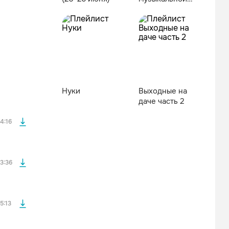
редакции
файла без
Нуки
Выходные на
даче часть 2
файла без
4:16
файла без
3:36
файла без
5:13