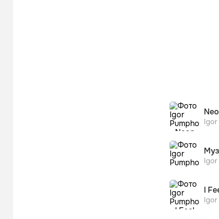
Neo
Igo
Муз
Igo
I Fe
Igo