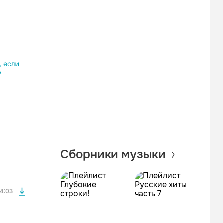
Одноклассники
Telegram
Копировать ссылку
файла без
Сборники музыки
файла без
4:03
файла без