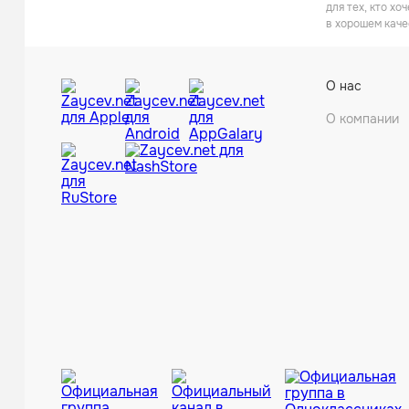
для тех, кто х
в хорошем каче
О нас
О компании