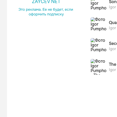
Son
Igo
Qua
Igo
Sec
Igo
The
Igo