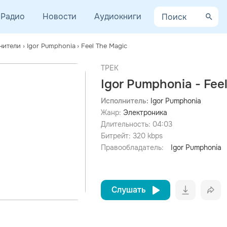
Радио
Новости
Аудиокниги
нители
›
Igor Pumphonia
›
Feel The Magic
ТРЕК
Igor Pumphonia - Fee
Исполнитель:
Igor Pumphonia
Жанр:
Электроника
просмотра рекламы
оформления подписки.
Длительность:
04:03
Битрейт:
320
kbps
После просмотра Вы сможете скачать 3 файла без
дополнительной рекламы!
Правообладатель:
Igor Pumphonia
Слушать