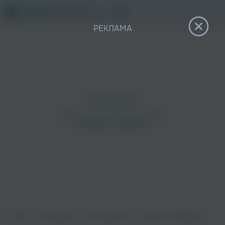
12+
РЕКЛАМА
Главная
›
Исполнители
›
Igor Pumphonia
›
Context Of Emptiness