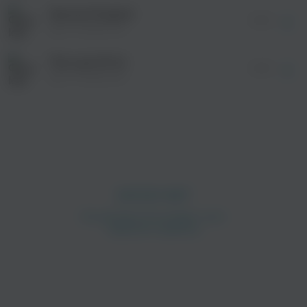
без дополнительной рекламы!
Second Chapter
04:41
Igor Pumphonia
The Last Of Us
03:18
Igor Pumphonia
просмотра рекламы
оформления подписки.
После просмотра Вы сможете скачать 3 файла
без дополнительной рекламы!
просмотра рекламы