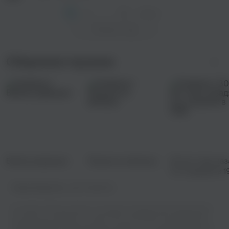
1
2
...
172
След. >
Показать еще
Сборники музыки
Выбор редакции
Музыка на флешку
30 лет тому наз
что слушали в 1
Правообладатель:
Igor Pumphonia
На нашем сайте вы можете насладиться прекрасным музыкальным
контентом,не прибегая к сложностям скачивания. Мы предлагаем
широкий выбор треков различных жанров - от популярных хитов до