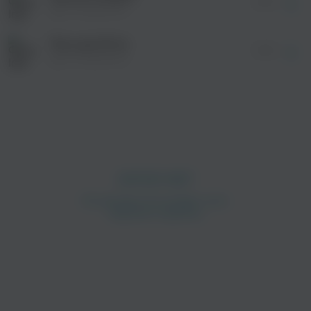
04:41
Igor Pumphonia
The Last Of Us
03:18
Igor Pumphonia
просмотра рекламы
оформления подписки.
После просмотра Вы сможете скачать 3 файла
без дополнительной рекламы!
просмотра рекламы
оформления подписки.