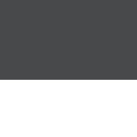
Поделиться
О нас
Вконтакте