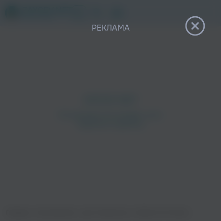
12+
РЕКЛАМА
Главная
›
Исполнители
›
Igor Pumphonia
›
Smiles Of Fortune