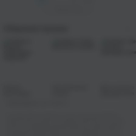
Показать еще
Сборники музыки
Музыка
Женя Белоусов:
День осеннего
Александра
лучшее
равноденствия
Зацепина
Правообладатель:
Igor Pumphonia
На нашем сайте вы сможете не только слушать Igor Pumphonia -
Smiles Of Fortune онлайн, но и скачивать ее бесплатно в отличном
качестве. Мы предлагаем широкий выбор песен разных жанров и
исполнителей, каждый найдет что-то по своему вкусу. У нас вы