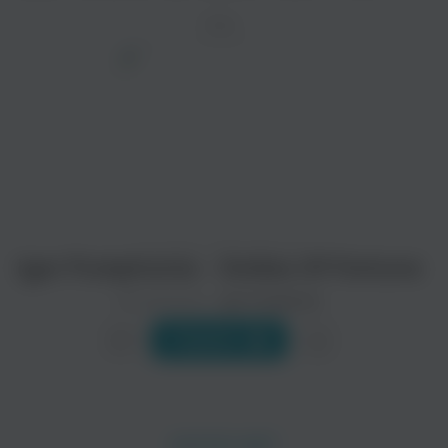
ТРЕК
просмотра рекламы
оформления подписки.
После просмотра Вы сможете скачать 3 файла
без дополнительной рекламы!
Igor Pumphonia - Smiles Of Fortune
Исполнитель:
Igor Pumphonia
Слушать