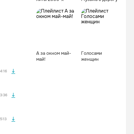
файла без
А за окном май-
Голосами
май!
женщин
файла без
4:16
файла без
3:36
файла без
5:13