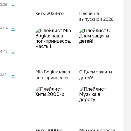
3:36
Хиты 2023-го
Песни на
выпускной 2026
файла без
4:04
файла без
4:41
Mia Boyka: наша
С Днем защиты
3:18
поп-принцесса.
детей!
Часть 1
Хиты 2000-х
Музыка в дорогу