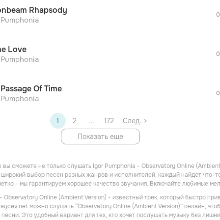
После просмотра Вы сможете скачать 3 
nbeam Rhapsody
дополнительной рекламы!
0
просмотра рекламы
r Pumphonia
оформления подписки.
После просмотра Вы сможете скачать 3 
e Love
дополнительной рекламы!
0
r Pumphonia
 Passage Of Time
0
r Pumphonia
1
2
...
172
След. >
Показать еще
вы сможете не только слушать Igor Pumphonia - Observatory Online (Ambient
широкий выбор песен разных жанров и исполнителей, каждый найдет что-то 
 четко - мы гарантируем хорошее качество звучания. Включайте любимые ме
 - Observatory Online (Ambient Version) - известный трек, который быстро 
zaycev.net можно слушать “Observatory Online (Ambient Version)” онлайн, чт
 песни. Это удобный вариант для тех, кто хочет послушать музыку без лишн