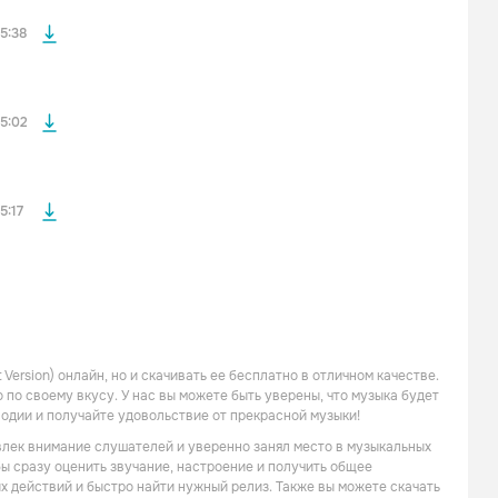
файла без
5:38
файла без
5:02
5:17
 Version) онлайн, но и скачивать ее бесплатно в отличном качестве.
по своему вкусу. У нас вы можете быть уверены, что музыка будет
лодии и получайте удовольствие от прекрасной музыки!
привлек внимание слушателей и уверенно занял место в музыкальных
обы сразу оценить звучание, настроение и получить общее
их действий и быстро найти нужный релиз. Также вы можете скачать