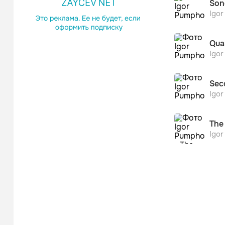
Son
Igo
Qua
Igo
Sec
Igo
The
Igo