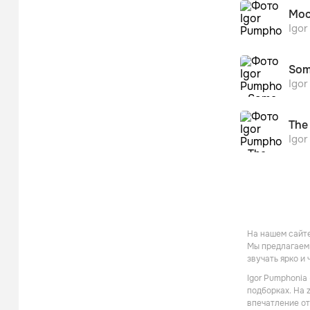
Moo
Igo
Som
Igo
The
Igo
На нашем сайте 
Мы предлагаем 
звучать ярко и
Igor Pumphonia
подборках. На 
впечатление от