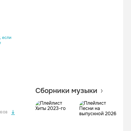
Одноклассники
Telegram
Копировать ссылку
файла без
Сборники музыки
файла без
6:08
файла без