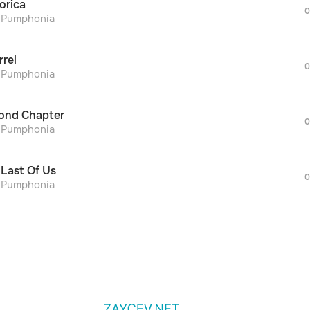
orica
дополнительной рекламы!
0
просмотра рекламы
r Pumphonia
оформления подписки.
После просмотра Вы сможете скачать 3 
rrel
дополнительной рекламы!
0
просмотра рекламы
r Pumphonia
оформления подписки.
После просмотра Вы сможете скачать 3 
ond Chapter
дополнительной рекламы!
0
r Pumphonia
 Last Of Us
0
r Pumphonia