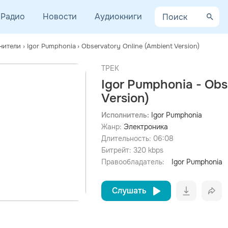
Радио
Новости
Аудиокниги
нители
›
Igor Pumphonia
›
Observatory Online (Ambient Version)
ТРЕК
Igor Pumphonia - Obs
Version)
просмотра рекламы
Исполнитель:
Igor Pumphonia
оформления подписки.
Жанр:
Электроника
После просмотра Вы сможете скачать 3 файла без
Длительность:
06:08
дополнительной рекламы!
Битрейт:
320
kbps
Правообладатель:
Igor Pumphonia
Слушать