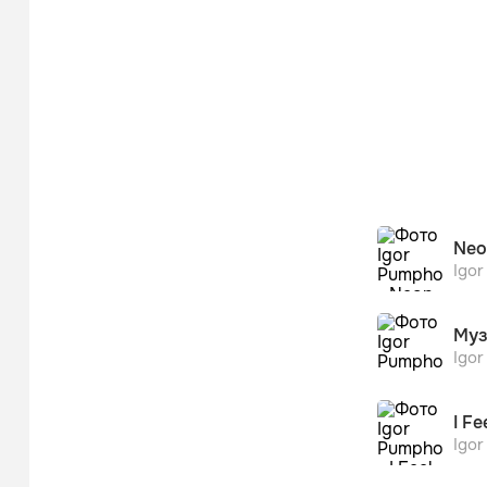
Neo
Igo
Муз
Igo
I Fe
Igo