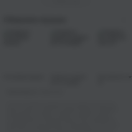
Показать еще
Сборники музыки
Спокойная музыка
Новинки недели
Русский рэп ча
(8-14 ноября)
10
Правообладатель:
Rhymes Music
У нас есть огромная коллекция песен в хорошем качестве, и вы
можете слушать их онлайн или скачивать бесплатно. Выбирайте
свой любимые трек Xopowo - Бабочки и отдыхайте под звуки
отличной музыки и не забывайте делиться этим с друзьями! Мы
гарантируем, что ваши уши будут так благодарны, что они начнут
носить вас по всей комнате как два больших радужных щенка!