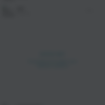
Шут
01:16
Xopowo