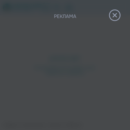
12+
РЕКЛАМА
Главная
›
Исполнители
›
Xopowo
›
Бабочки