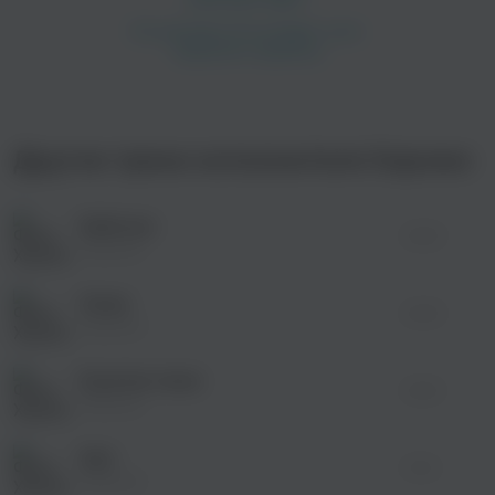
Другие треки исполнителя Xopowo
Бабочки
02:05
Xopowo
Ножи
02:00
Xopowo
В ритме техно
02:20
Xopowo
Шут
01:16
Xopowo