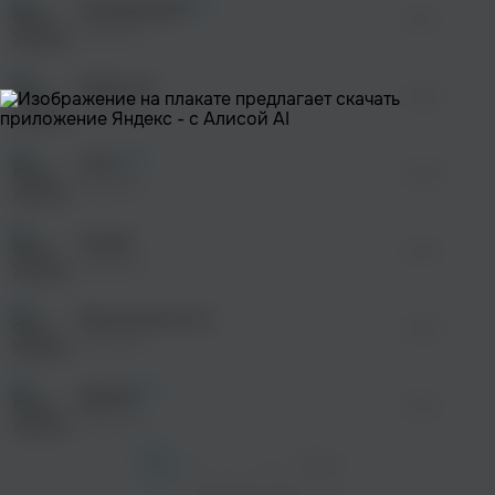
Ненавижу(?)
01:19
Xopowo
Бабочки
02:05
Xopowo
541.4
02:48
Xopowo
Уходи
03:19
Xopowo
Бесконечность
02:30
Xopowo
Добей
02:18
Xopowo
1
2
...
7
След. >