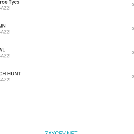
тое Тусэ
0
AZ21
IN
0
AZ21
WL
0
AZ21
CH HUNT
0
AZ21