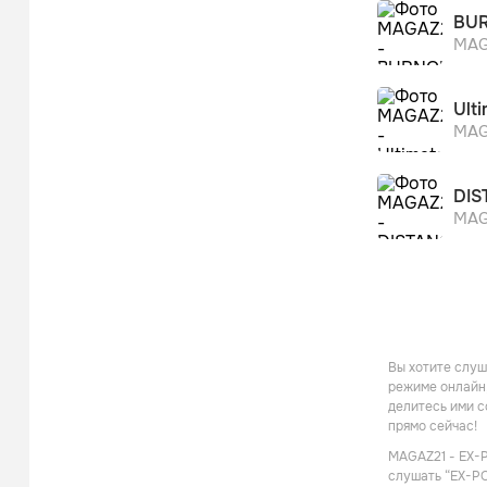
BU
MAG
Ult
MAG
DIS
MAG
Вы хотите слуш
режиме онлайн,
делитесь ими с
прямо сейчас!
MAGAZ21 - EX-P
слушать “EX-PO