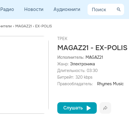
Радио
Новости
Аудиокниги
нители
›
MAGAZ21
›
EX-POLIS
ТРЕК
MAGAZ21 - EX-POLIS
Исполнитель:
MAGAZ21
Жанр:
Электроника
Длительность:
03:30
Битрейт:
320
kbps
Правообладатель:
Rhymes Music
Слушать
Вконта