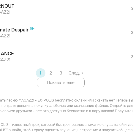
RNOUT
0
AZ21
imate Despair
0
AZ21
TANCE
0
AZ21
1
2
3
След. >
Показать еще
ать песню MAGAZ21 - EX-POLIS бесплатно онлайн или скачать ее? Теперь вы
 не тратя деньги на покупку альбомов или скачивание файлов. Откройте дл
о своими друзьями - все это доступно бесплатно и в пару кликов! Получит
OLIS - известный трек, который быстро привлек внимание слушателей и уве
LIS” онлайн, чтобы сразу оценить звучание, настроение и получить общее вп