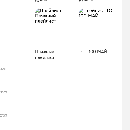
Пляжный
ТОП 100 МАЙ
плейлист
3:51
3:29
2:59