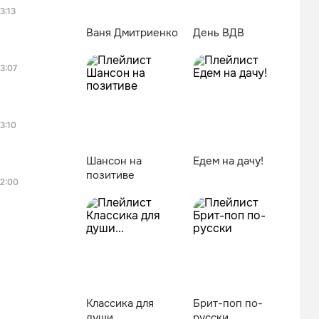
3:13
Ваня Дмитриенко
День ВДВ
3:07
3:10
Шансон на
Едем на дачу!
позитиве
2:00
Классика для
Брит-поп по-
души...
русски