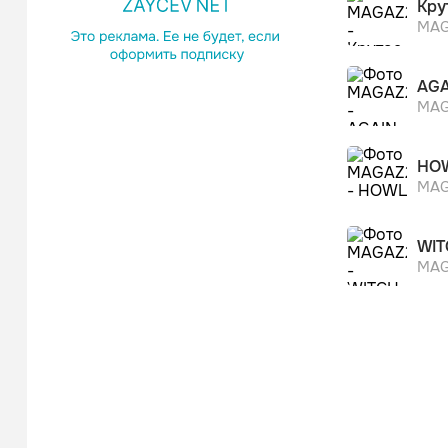
Кру
MAG
AGA
MAG
HO
MAG
WIT
MAG