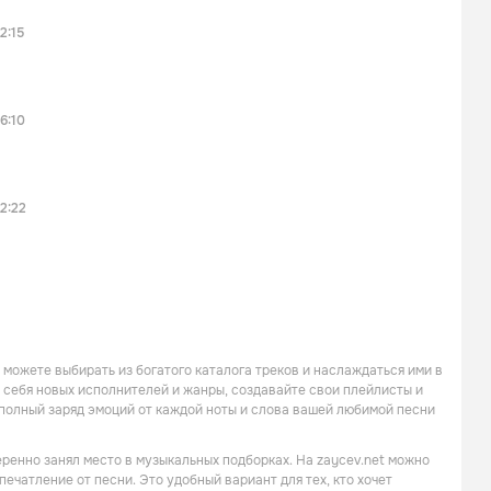
2:15
6:10
2:22
 можете выбирать из богатого каталога треков и наслаждаться ими в
я себя новых исполнителей и жанры, создавайте свои плейлисты и
е полный заряд эмоций от каждой ноты и слова вашей любимой песни
ренно занял место в музыкальных подборках. На zaycev.net можно
ечатление от песни. Это удобный вариант для тех, кто хочет