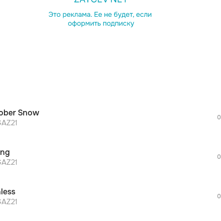
ober Snow
0
AZ21
ng
0
AZ21
less
0
AZ21