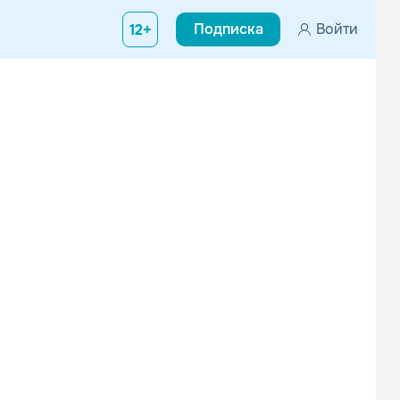
Подписка
Войти
12+
кте