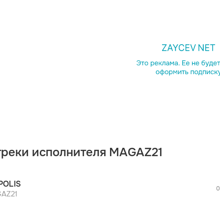
Однок
Telegr
Копир
треки исполнителя MAGAZ21
POLIS
0
AZ21