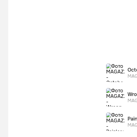
Oct
MAG
Wro
MAG
Pain
MAG