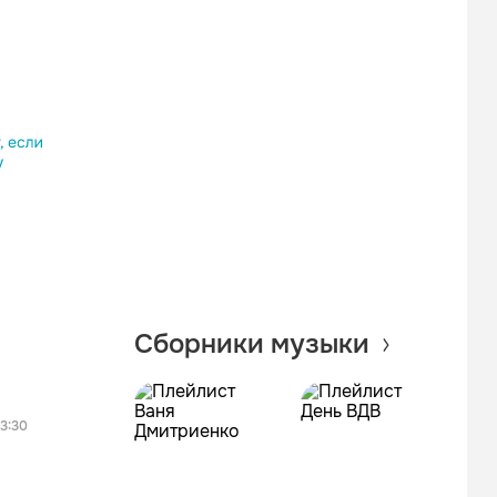
лассники
am
овать ссылку
Сборники музыки
3:30