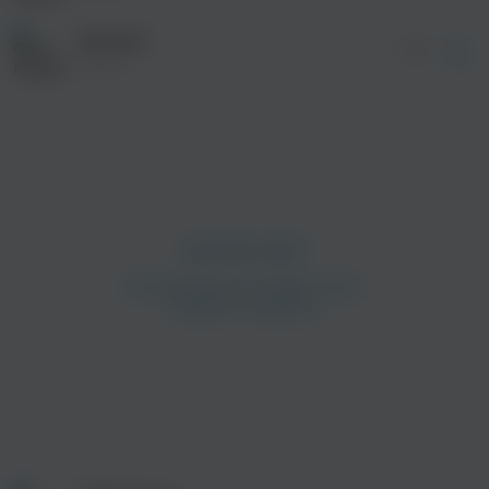
Shadow
02:37
Maxun
просмотра рекламы
оформления подписки.
После просмотра Вы сможете скачать 3 файла
без дополнительной рекламы!
просмотра рекламы
оформления подписки.
После просмотра Вы сможете скачать 3 файла
без дополнительной рекламы!