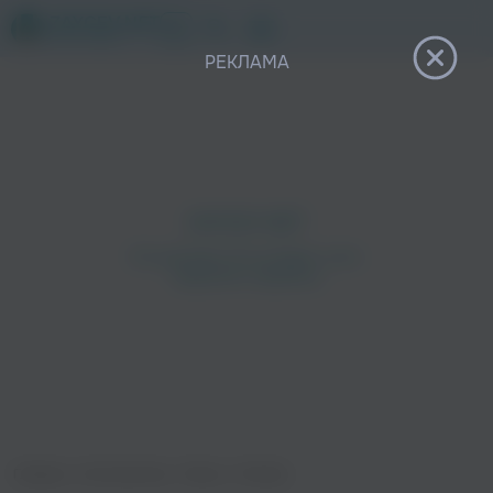
12+
РЕКЛАМА
Главная
›
Исполнители
›
Maxun
›
Muralla