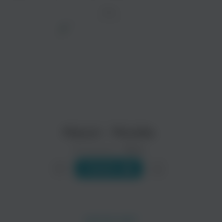
ТРЕК
просмотра рекламы
оформления подписки.
После просмотра Вы сможете скачать 3 файла
без дополнительной рекламы!
Maxun - Muralla
Исполнитель:
Maxun
Слушать