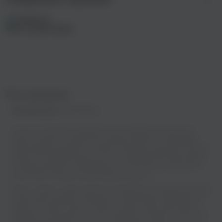
Фонк-революция
Правообладатель:
DNK Music
У нас есть огромная коллекция песен в хорошем качестве, и вы
можете слушать их онлайн или скачивать бесплатно. Выбирайте
свой любимые трек Maxun - Muralla и отдыхайте под звуки отличной
музыки и не забывайте делиться этим с друзьями! Мы гарантируем,
что ваши уши будут так благодарны, что они начнут носить вас по
всей комнате как два больших радужных щенка!
Maxun - Muralla - известный трек, который быстро привлек внимание
слушателей и уверенно занял место в музыкальных подборках. На
zaycev.net можно слушать “Muralla” онлайн, чтобы сразу оценить
звучание, настроение и получить общее впечатление от песни. Это