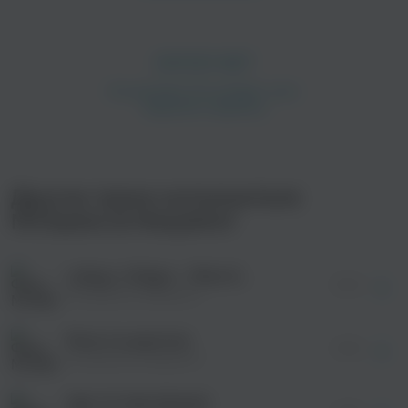
просмотра рекламы
оформления подписки.
После просмотра Вы сможете скачать 3 файла
Другие треки исполнителя
без дополнительной рекламы!
просмотра рекламы
МУЗЫКА В МАШИНУ
оформления подписки.
После просмотра Вы сможете скачать 3 файла
без дополнительной рекламы!
Lelleyn, Or9gan - Miles Between Us (Speed Version)
просмотра рекламы
02:18
оформления подписки.
МУЗЫКА В МАШИНУ
После просмотра Вы сможете скачать 3 файла
без дополнительной рекламы!
Фонк по дорогам
просмотра рекламы
01:56
оформления подписки.
МУЗЫКА В МАШИНУ
После просмотра Вы сможете скачать 3 файла
без дополнительной рекламы!
ГДЕ-ТО ТАМ (ФОНК)
просмотра рекламы