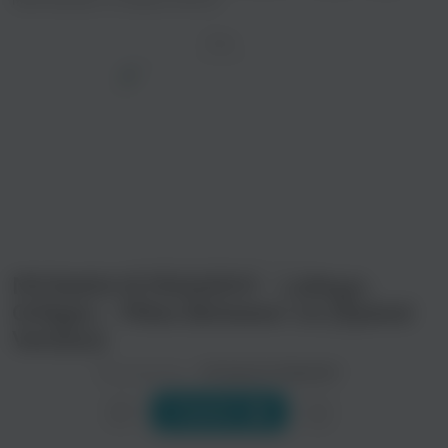
Miles Between Us (Speed Version)
ТРЕК
просмотра рекламы
оформления подписки.
МУЗЫКА В МАШИНУ - Lelleyn,
После просмотра Вы сможете скачать 3 файла
Or9gan - Miles Between Us (Speed
без дополнительной рекламы!
Version)
Исполнитель:
МУЗЫКА В МАШИНУ
Слушать