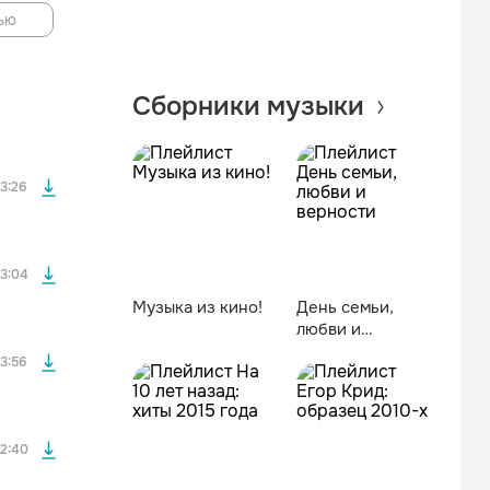
ью
файла без
Сборники музыки
файла без
3:26
файла без
3:04
Музыка из кино!
День семьи,
любви и
файла без
верности
3:56
файла без
2:40