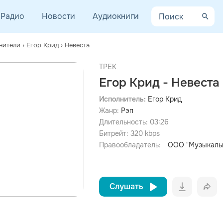
Радио
Новости
Аудиокниги
нители
›
Егор Крид
›
Невеста
ТРЕК
Егор Крид - Невеста
Исполнитель:
Егор Крид
Жанр:
Рэп
просмотра рекламы
оформления подписки.
Длительность:
03:26
Битрейт:
320
kbps
После просмотра Вы сможете скачать 3 файла без
дополнительной рекламы!
Правообладатель:
ООО "Музыкальн
Слушать