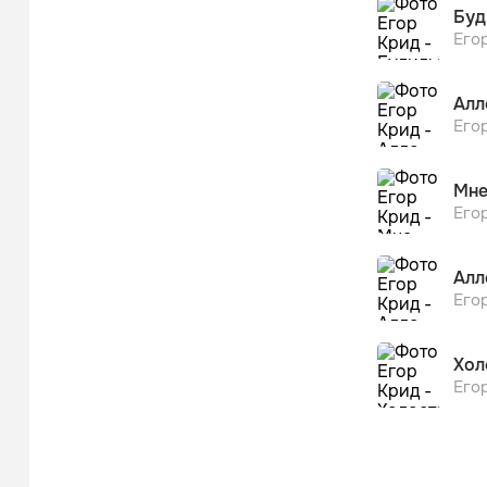
Буд
Его
Алл
Его
Мне
Его
Алл
Его
Хол
Его