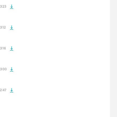
3:23
файла без
3:12
файла без
3:16
файла без
3:00
2:47